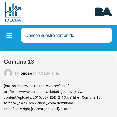
Comuna 13
BY
IDECBA
17/04/2012 ·
[button color=» color_font=» size=’small’
url=’http://www.estadisticaciudad.gob.ar/eyc/wp-
content/uploads/2015/09/H2-D_2_13.xls’ title=’Comuna 13′
target=’_blank’ rel=» class_icon=’download’
icon_float=’right’]Descargar Excel[/button]