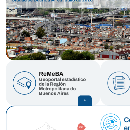
0
%
Hogares
Inquilinos
3 de ma
2 de s
2025
ReMeBA
Geoportal estadístico
de la Región
Metropolitana de
Buenos Aires
+
C
e