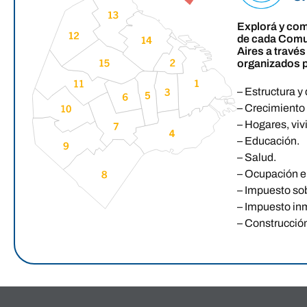
Explorá y com
de cada Comu
Aires a travé
organizados 
– Estructura y 
– Crecimiento 
– Hogares, viv
– Educación.
– Salud.
– Ocupación e
– Impuesto sob
– Impuesto inm
– Construcción