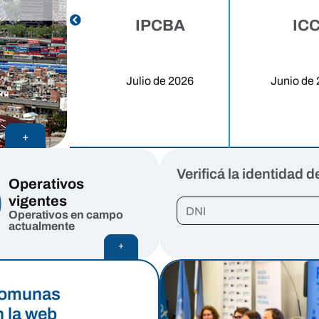
IPCBA
IC
0
UF
Julio de 2026
Junio de
rzo de 2026 a
eptiembre de
2026
+
Verificá la identidad 
Operativos
vigentes
Operativos en campo
actualmente
+
omunas
n la web