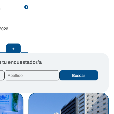
C
0
0
%
Patentamientos
Hogares
de automotores
Inquilinos
 2026
Junio de 2026
2025
+
+
de tu encuestador/a
Buscar