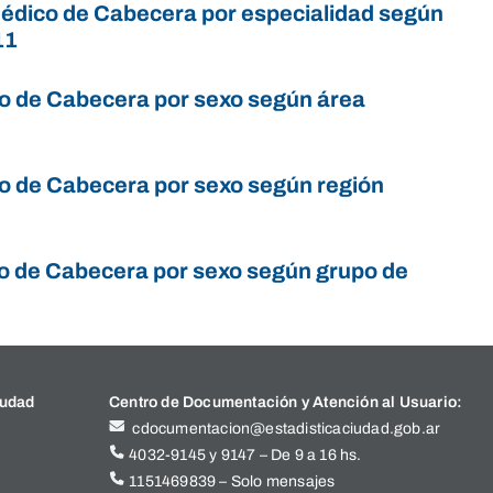
Médico de Cabecera por especialidad según
11
co de Cabecera por sexo según área
co de Cabecera por sexo según región
ico de Cabecera por sexo según grupo de
iudad
Centro de Documentación y Atención al Usuario:
cdocumentacion@estadisticaciudad.gob.ar
4032-9145 y 9147 – De 9 a 16 hs.
1151469839 – Solo mensajes