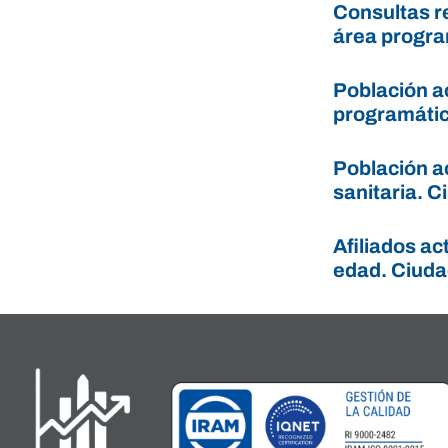
Consultas r
área progra
Población a
programátic
Población a
sanitaria. 
Afiliados a
edad. Ciuda