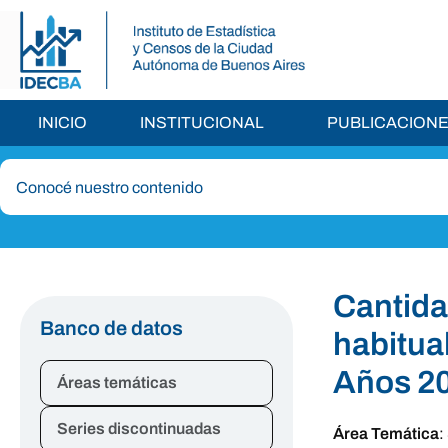
INICIO
INSTITUCIONAL
PUBLICACION
Cantida
Banco de datos
habitua
Años 2
Áreas temáticas
Series discontinuadas
Área Temática
: