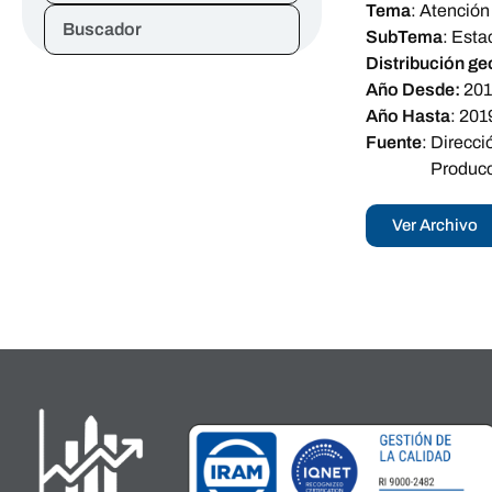
Tema
:
Atención 
Buscador
SubTema
:
Esta
Distribución ge
Año Desde:
20
Año Hasta
:
201
Fuente
:
Direcci
Produc
Ver Archivo