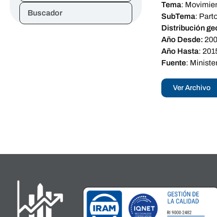
Tema
:
Movimien
Buscador
SubTema
:
Part
Distribución ge
Año Desde:
20
Año Hasta
:
201
Fuente
:
Ministe
Ver Archivo