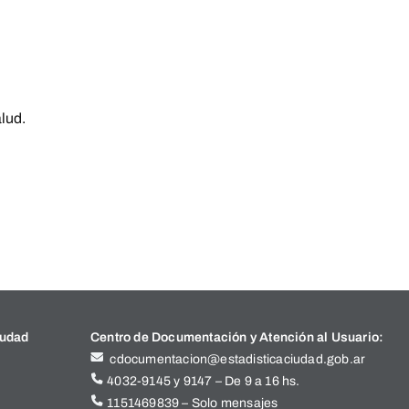
lud.
iudad
Centro de Documentación y Atención al Usuario:
cdocumentacion@estadisticaciudad.gob.ar
4032-9145 y 9147 – De 9 a 16 hs.
1151469839 – Solo mensajes