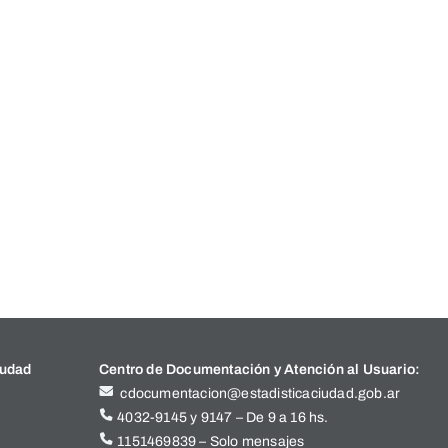
iudad
Centro de Documentación y Atención al Usuario:
cdocumentacion@estadisticaciudad.gob.ar
4032-9145 y 9147 – De 9 a 16 hs.
1151469839 – Solo mensajes