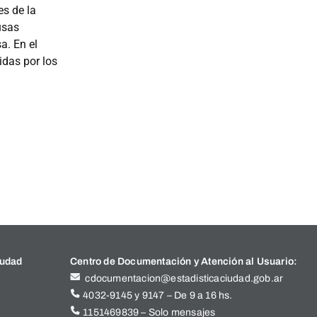
es de la
usas
a. En el
idas por los
iudad
Centro de Documentación y Atención al Usuario:
cdocumentacion@estadisticaciudad.gob.ar
4032-9145 y 9147 – De 9 a 16 hs.
1151469839 – Solo mensajes