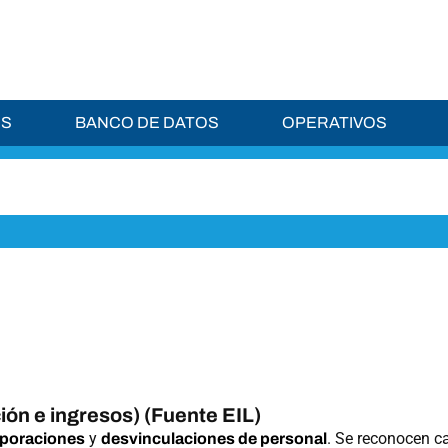
ES
BANCO DE DATOS
OPERATIVOS
ón e ingresos) (Fuente EIL)
y
. Se reconocen c
rporaciones
desvinculaciones de personal