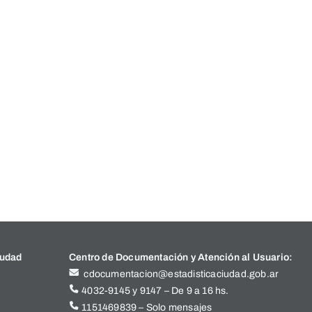
iudad
Centro de Documentación y Atención al Usuario:
cdocumentacion@estadisticaciudad.gob.ar
4032-9145 y 9147 – De 9 a 16 hs.
1151469839 – Solo mensajes