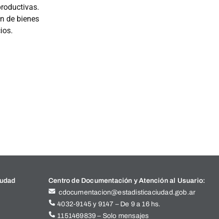
productivas.
ón de bienes
ios.
iudad
Centro de Documentación y Atención al Usuario:
cdocumentacion@estadisticaciudad.gob.ar
4032-9145 y 9147 – De 9 a 16 hs.
1151469839 – Solo mensajes