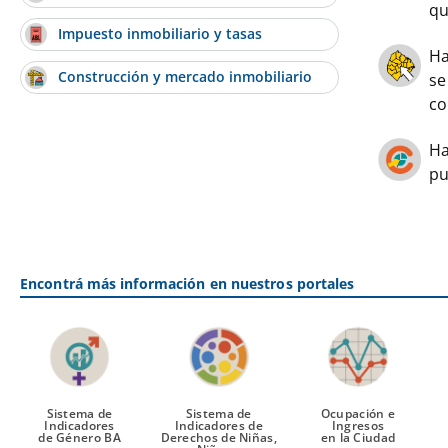
qu
Impuesto inmobiliario y tasas
Ha
Construcción y mercado inmobiliario
se
co
Ha
pu
Encontrá más información en nuestros portales
Sistema de
Sistema de
Ocupación e
Indicadores
Indicadores de
Ingresos
de Género BA
Derechos de Niñas,
en la Ciudad