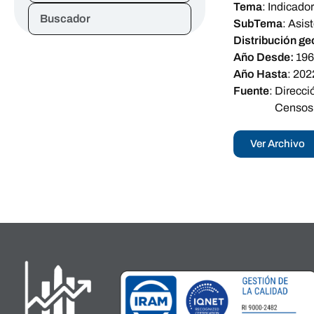
Tema
:
Indicador
Buscador
SubTema
:
Asis
Distribución ge
Año Desde:
19
Año Hasta
:
202
Fuente
:
Direcci
Censos 
Ver Archivo