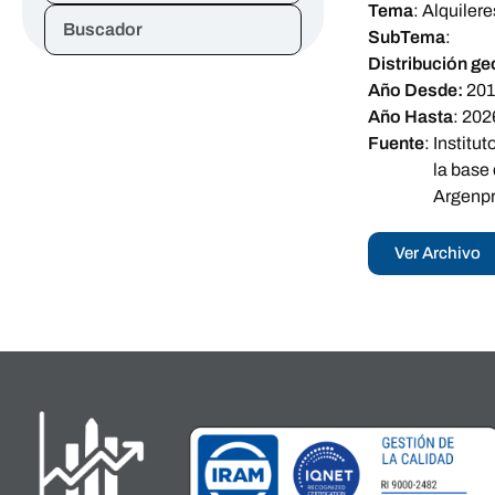
Tema
:
Alquilere
Buscador
SubTema
:
Distribución ge
Año Desde:
20
Año Hasta
:
202
Fuente
:
Institu
la base
Argenpro
Ver Archivo