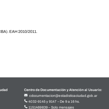
GCBA). EAH 2010/2011.
iudad
Centro de Documentación y Atención al Usuario:
cdocumentacion@estadisticaciudad.gob.ar
4032-9145 y 9147 – De 9 a 16 hs.
1151469839 – Solo mensajes