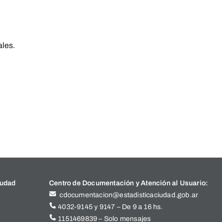
ales.
iudad
Centro de Documentación y Atención al Usuario:
cdocumentacion@estadisticaciudad.gob.ar
4032-9145 y 9147 – De 9 a 16 hs.
1151469839 – Solo mensajes