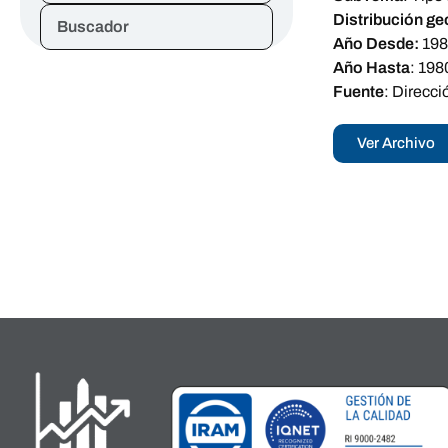
Distribución ge
Buscador
Año Desde:
19
Año Hasta
:
198
Fuente
:
Direcci
Ver Archivo