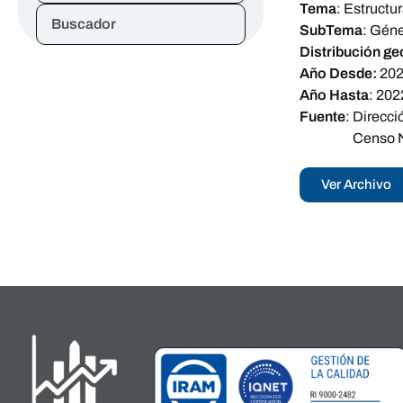
Tema
:
Estructur
Buscador
SubTema
:
Géne
Distribución ge
Año Desde:
20
Año Hasta
:
202
Fuente
:
Direcci
Censo N
Ver Archivo