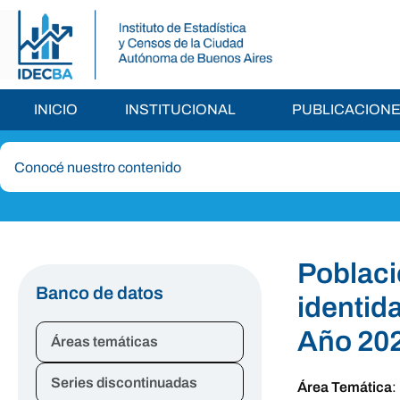
INICIO
INSTITUCIONAL
PUBLICACION
Poblaci
Banco de datos
identid
Año 20
Áreas temáticas
Series discontinuadas
Área Temática
: