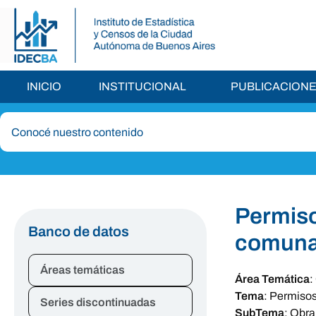
INICIO
INSTITUCIONAL
PUBLICACION
Permiso
Banco de datos
comuna 
Áreas temáticas
Área Temática
:
Tema
:
Permisos
Series discontinuadas
SubTema
:
Obra