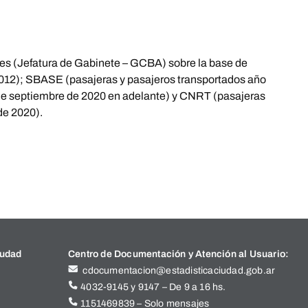
res (Jefatura de Gabinete – GCBA) sobre la base de
2012); SBASE (pasajeras y pasajeros transportados año
sde septiembre de 2020 en adelante) y CNRT (pasajeras
de 2020).
iudad
Centro de Documentación y Atención al Usuario:
cdocumentacion@estadisticaciudad.gob.ar
4032-9145 y 9147 – De 9 a 16 hs.
1151469839 – Solo mensajes