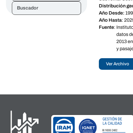
Distribución ge
Buscador
Año Desde:
19
Año Hasta
:
202
Fuente
:
Institu
datos d
2013 en
y pasaj
Ver Archivo