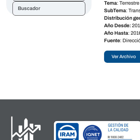
Tema
:
Terrestre
Buscador
SubTema
:
Tran
Distribución ge
Año Desde:
20
Año Hasta
:
201
Fuente
:
Direcci
Ver Archivo