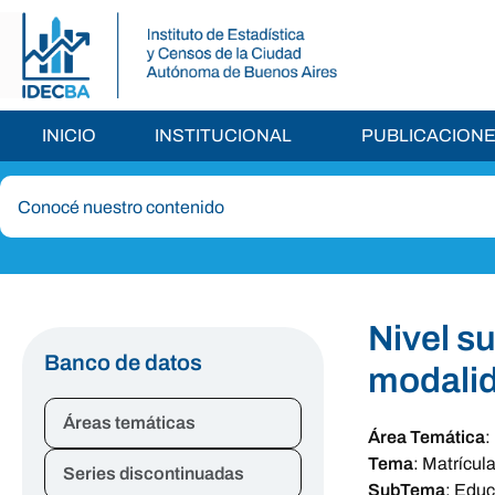
INICIO
INSTITUCIONAL
PUBLICACION
Nivel su
Banco de datos
modalid
Áreas temáticas
Área Temática
:
Tema
:
Matrícul
Series discontinuadas
SubTema
:
Educa