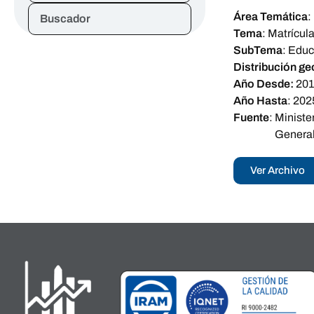
Área Temática
:
Buscador
Tema
:
Matrícul
SubTema
:
Educ
Distribución ge
Año Desde:
20
Año Hasta
:
202
Fuente
:
Ministe
General
Ver Archivo