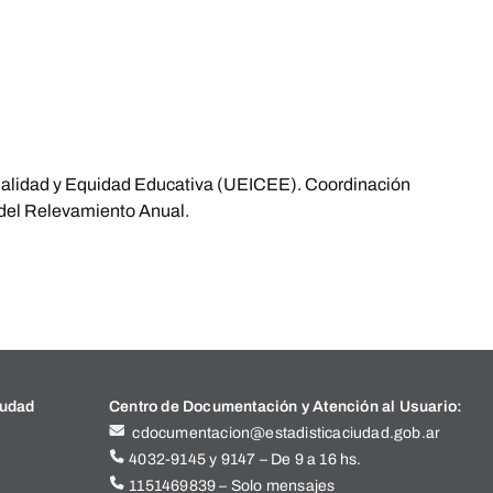
 Calidad y Equidad Educativa (UEICEE). Coordinación
 del Relevamiento Anual.
iudad
Centro de Documentación y Atención al Usuario:
cdocumentacion@estadisticaciudad.gob.ar
4032-9145 y 9147 – De 9 a 16 hs.
1151469839 – Solo mensajes