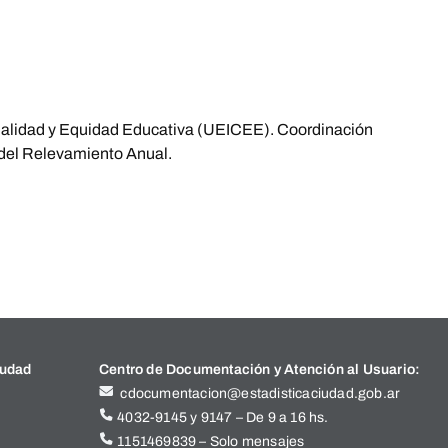
 Calidad y Equidad Educativa (UEICEE). Coordinación
 del Relevamiento Anual.
iudad
Centro de Documentación y Atención al Usuario:
cdocumentacion@estadisticaciudad.gob.ar
4032-9145 y 9147 – De 9 a 16 hs.
1151469839 – Solo mensajes