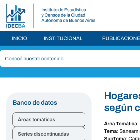
INICIO
INSTITUCIONAL
PUBLICACION
Hogares
Banco de datos
según c
Áreas temáticas
Área Temática
:
Tema
:
Saneamie
Series discontinuadas
SubTema
:
Carac