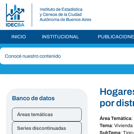
INICIO
INSTITUCIONAL
PUBLICACION
Hogares
Banco de datos
por dis
Áreas temáticas
Área Temática
:
Tema
:
Vivienda
Series discontinuadas
SubTema
:
Tipo 