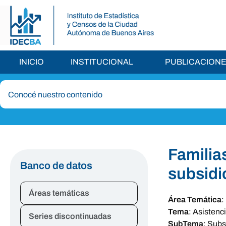
INICIO
INSTITUCIONAL
PUBLICACION
Familia
Banco de datos
subsidi
Áreas temáticas
Área Temática
:
Tema
:
Asistenci
Series discontinuadas
SubTema
:
Subs