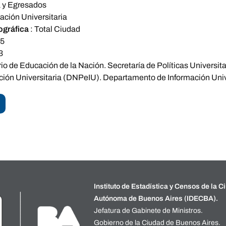
a y Egresados
ción Universitaria
ográfica
:
Total Ciudad
15
3
rio de Educación de la Nación. Secretaría de Políticas Universi
ción Universitaria (DNPeIU). Departamento de Información Univ
Instituto de Estadística y Censos de la C
Autónoma de Buenos Aires (IDECBA).
Jefatura de Gabinete de Ministros.
Gobierno de la Ciudad de Buenos Aires.