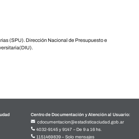
tarias (SPU). Dirección Nacional de Presupuesto e
ersitaria(DIU).
iudad
Centro de Documentación y Atención al Usuario:
cdocumentacion@estadisticaciudad.gob.ar
4032-9145 y 9147 – De 9 a 16 hs.
1151469839 – Solo mensajes