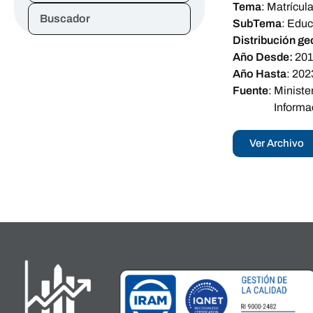
Tema
:
Matrícul
Buscador
SubTema
:
Educa
Distribución ge
Año Desde:
20
Año Hasta
:
202
Fuente
:
Ministe
Informa
Ver Archivo