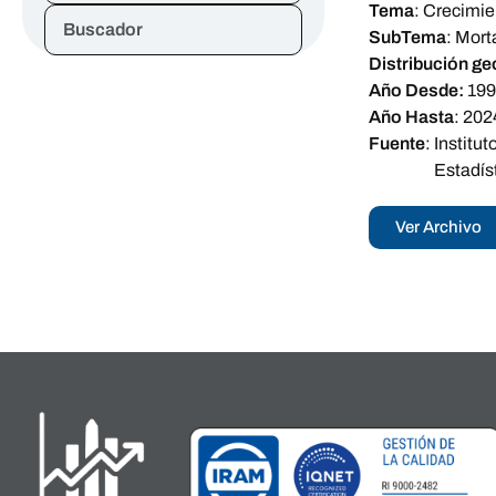
Tema
:
Crecimie
Buscador
SubTema
:
Mort
Distribución ge
Año Desde:
19
Año Hasta
:
202
Fuente
:
Institu
Estadíst
Ver Archivo