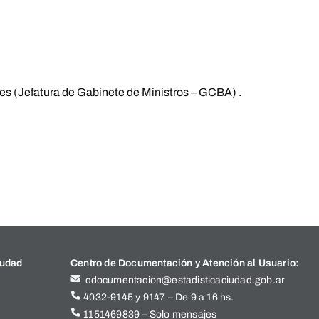
es (Jefatura de Gabinete de Ministros – GCBA) .
iudad
Centro de Documentación y Atención al Usuario:
cdocumentacion@estadisticaciudad.gob.ar
4032-9145 y 9147 – De 9 a 16 hs.
1151469839 – Solo mensajes