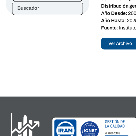
Distribución ge
Buscador
Año Desde:
20
Año Hasta
:
202
Fuente
:
Institu
Ver Archivo