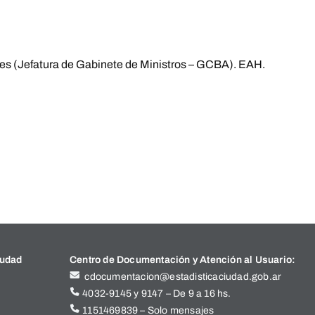
res (Jefatura de Gabinete de Ministros – GCBA). EAH.
iudad
Centro de Documentación y Atención al Usuario:
cdocumentacion@estadisticaciudad.gob.ar
4032-9145 y 9147 – De 9 a 16 hs.
1151469839 – Solo mensajes