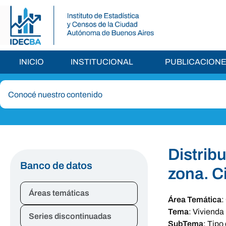
INICIO
INSTITUCIONAL
PUBLICACION
Distrib
Banco de datos
zona. C
Áreas temáticas
Área Temática
:
Tema
:
Vivienda
Series discontinuadas
SubTema
:
Tipo 