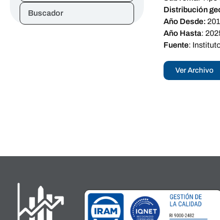
Distribución ge
Buscador
Año Desde:
20
Año Hasta
:
202
Fuente
:
Institu
Ver Archivo