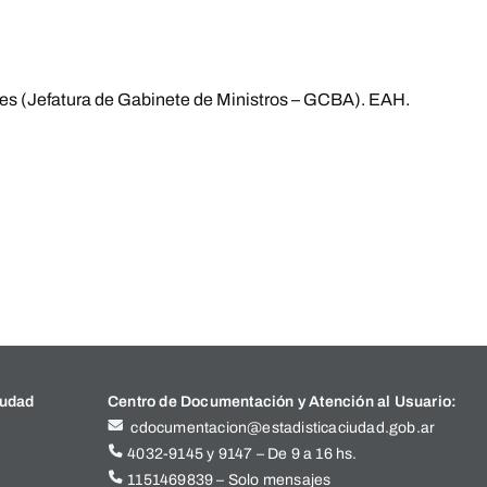
res (Jefatura de Gabinete de Ministros – GCBA). EAH.
iudad
Centro de Documentación y Atención al Usuario:
cdocumentacion@estadisticaciudad.gob.ar
4032-9145 y 9147 – De 9 a 16 hs.
1151469839 – Solo mensajes