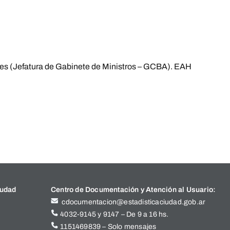
res (Jefatura de Gabinete de Ministros – GCBA). EAH
iudad
Centro de Documentación y Atención al Usuario:
cdocumentacion@estadisticaciudad.gob.ar
4032-9145 y 9147 – De 9 a 16 hs.
1151469839 – Solo mensajes