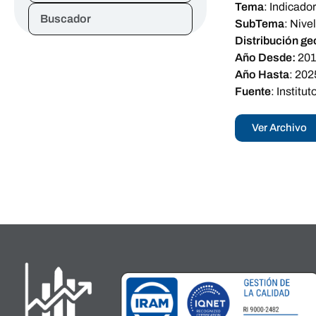
Tema
:
Indicador
Buscador
SubTema
:
Nive
Distribución ge
Año Desde:
20
Año Hasta
:
202
Fuente
:
Institu
Ver Archivo