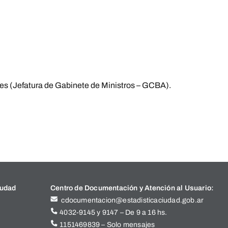
es (Jefatura de Gabinete de Ministros – GCBA).
iudad
Centro de Documentación y Atención al Usuario:
cdocumentacion@estadisticaciudad.gob.ar
4032-9145 y 9147 – De 9 a 16 hs.
1151469839 – Solo mensajes