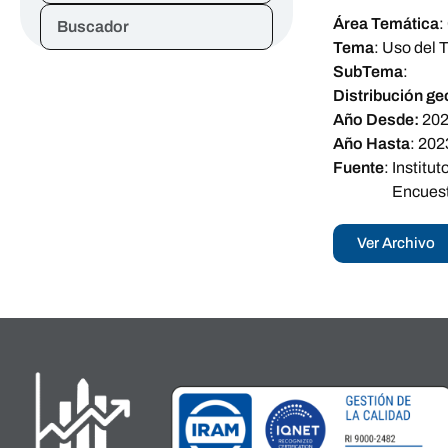
Área Temática
:
Buscador
Tema
:
Uso del 
SubTema
:
Distribución ge
Año Desde:
20
Año Hasta
:
202
Fuente
:
Institu
Encuest
Ver Archivo