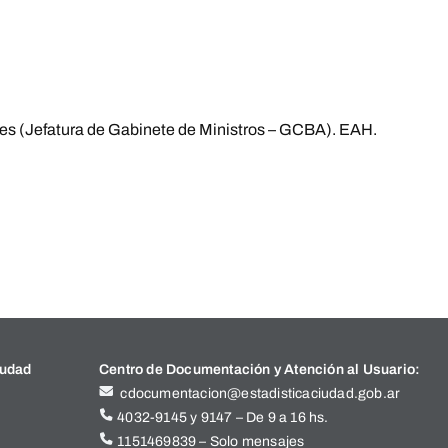
res (Jefatura de Gabinete de Ministros – GCBA). EAH.
iudad
Centro de Documentación y Atención al Usuario:
cdocumentacion@estadisticaciudad.gob.ar
4032-9145 y 9147 – De 9 a 16 hs.
1151469839 – Solo mensajes