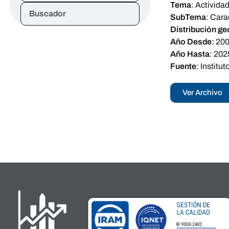
Tema
:
Activida
Buscador
SubTema
:
Cara
Distribución ge
Año Desde:
20
Año Hasta
:
202
Fuente
:
Institu
Ver Archivo