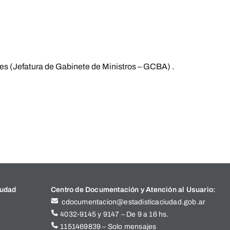
es (Jefatura de Gabinete de Ministros – GCBA) .
iudad
Centro de Documentación y Atención al Usuario:
cdocumentacion@estadisticaciudad.gob.ar
4032-9145 y 9147 – De 9 a 16 hs.
1151469839 – Solo mensajes