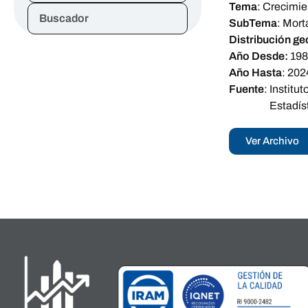
Tema
:
Crecimie
Buscador
SubTema
:
Mort
Distribución ge
Año Desde:
19
Año Hasta
:
202
Fuente
:
Institu
Estadíst
Ver Archivo