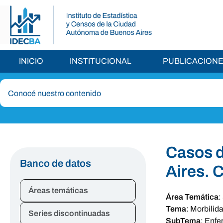
INICIO
INSTITUCIONAL
PUBLICACION
Casos d
Banco de datos
Aires. 
Áreas temáticas
Área Temática
:
Tema
:
Morbilid
Series discontinuadas
SubTema
:
Enfe