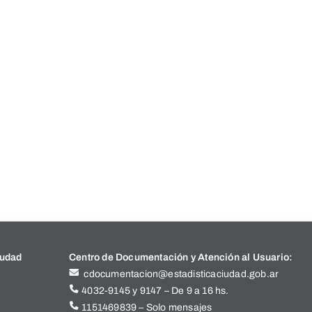
iudad
Centro de Documentación y Atención al Usuario:
cdocumentacion@estadisticaciudad.gob.ar
4032-9145 y 9147 – De 9 a 16 hs.
1151469839 – Solo mensajes