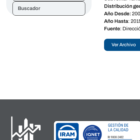
Distribución ge
Buscador
Año Desde:
20
Año Hasta
:
201
Fuente
:
Direcci
Ver Archivo