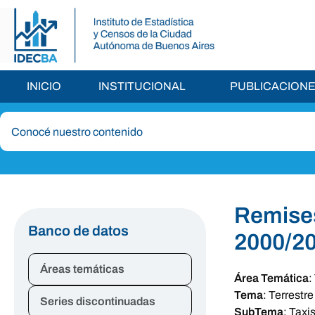
INICIO
INSTITUCIONAL
PUBLICACION
Remises
Banco de datos
2000/2
Áreas temáticas
Área Temática
:
Tema
:
Terrestre
Series discontinuadas
SubTema
:
Taxi