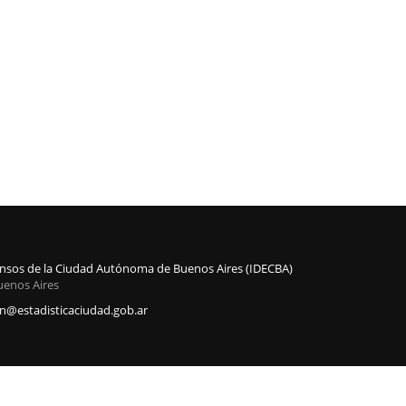
Censos de la Ciudad Autónoma de Buenos Aires (IDECBA)
uenos Aires
@estadisticaciudad.gob.ar