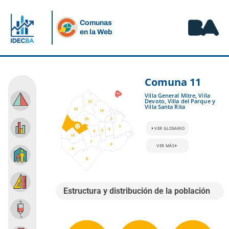
Comunas
en la Web
Comuna 11
Villa General Mitre, Villa
Estructura y distribución de la población
Devoto, Villa del Parque y
Villa Santa Rita
Crecimiento de la población
VER GLOSARIO
VER MÁS
Hogares, vivienda y hábitat
Educación
Estructura y distribución de la población
Salud