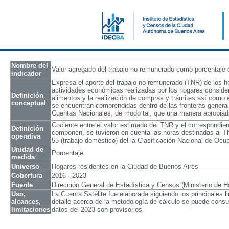
Nombre del
Valor agregado del trabajo no remunerado como porcentaje
indicador
Expresa el aporte del trabajo no remunerado (TNR) de los h
actividades económicas realizadas por los hogares considera
Definición
alimentos y la realización de compras y trámites así como e
conceptual
se encuentran comprendidas dentro de las fronteras general
Cuentas Nacionales, de modo tal, que una manera apropiada
Cociente entre el valor estimado del TNR y el correspondien
Definición
componen, se tuvieron en cuenta las horas destinadas al TN
operativa
55 (trabajo doméstico) del la Clasificación Nacional de O
Unidad de
Porcentaje
medida
Universo
Hogares residentes en la Ciudad de Buenos Aires
Cobertura
2016 - 2023
Fuente
Dirección General de Estadística y Censos (Ministerio d
Uso,
La Cuenta Satélite fue elaborada siguiendo los principales
alcances,
detalle acerca de la metodología de cálculo se puede consu
limitaciones
datos del 2023 son provisorios.