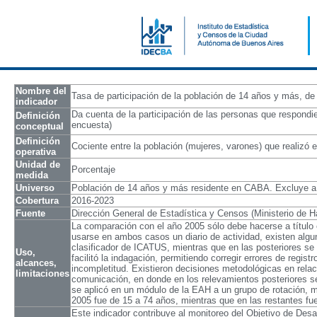
Nombre del
Tasa de participación de la población de 14 años y más, d
indicador
Da cuenta de la participación de las personas que respondie
Definición
encuesta)
conceptual
Definición
Cociente entre la población (mujeres, varones) que realizó es
operativa
Unidad de
Porcentaje
medida
Universo
Población de 14 años y más residente en CABA. Excluye a la
Cobertura
2016-2023
Fuente
Dirección General de Estadística y Censos (Ministerio de
La comparación con el año 2005 sólo debe hacerse a título 
usarse en ambos casos un diario de actividad, existen alguna
clasificador de ICATUS, mientras que en las posteriores se 
Uso,
facilitó la indagación, permitiendo corregir errores de regi
alcances,
incompletitud. Existieron decisiones metodológicas en relaci
limitaciones
comunicación, en donde en los relevamientos posteriores se 
se aplicó en un módulo de la EAH a un grupo de rotación, mi
2005 fue de 15 a 74 años, mientras que en las restantes f
Este indicador contribuye al monitoreo del Objetivo de Desa