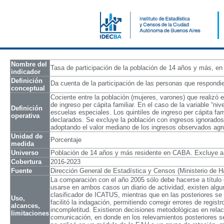
Nombre del
Tasa de participación de la población de 14 años y más, e
indicador
Definición
Da cuenta de la participación de las personas que respondier
conceptual
Cociente entre la población (mujeres, varones) que realizó es
de ingreso per cápita familiar. En el caso de la variable “n
Definición
escuelas especiales. Los quintiles de ingreso per cápita fa
operativa
declarados. Se excluye la población con ingresos ignorados
adoptando el valor mediano de los ingresos observados agru
Unidad de
Porcentaje
medida
Universo
Población de 14 años y más residente en CABA. Excluye a la
Cobertura
2016-2023
Fuente
Dirección General de Estadística y Censos (Ministerio de
La comparación con el año 2005 sólo debe hacerse a título 
usarse en ambos casos un diario de actividad, existen alguna
clasificador de ICATUS, mientras que en las posteriores se 
Uso,
facilitó la indagación, permitiendo corregir errores de regi
alcances,
incompletitud. Existieron decisiones metodológicas en relaci
limitaciones
comunicación, en donde en los relevamientos posteriores se 