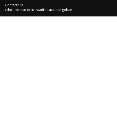
Contacto ✉
cdocumentacion@estadisticaciudad.gob.ar