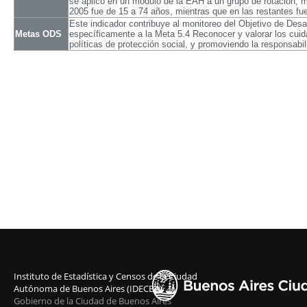
se aplicó en un módulo de la EAH a un grupo de rotación, mi
2005 fue de 15 a 74 años, mientras que en las restantes f
Este indicador contribuye al monitoreo del Objetivo de Desa
Metas ODS
específicamente a la Meta 5.4 Reconocer y valorar los cuid
políticas de protección social, y promoviendo la responsabi
Instituto de Estadística y Censos de la Ciudad
Autónoma de Buenos Aires (IDECBA)
Gobierno de la Ciudad de Buenos Aires