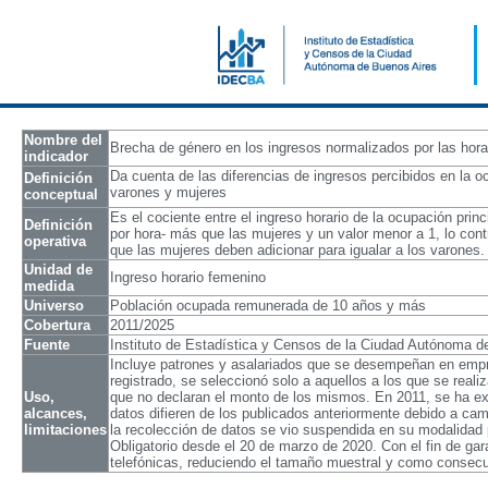
Nombre del
Brecha de género en los ingresos normalizados por las hora
indicador
Da cuenta de las diferencias de ingresos percibidos en la o
Definición
varones y mujeres
conceptual
Es el cociente entre el ingreso horario de la ocupación prin
Definición
por hora- más que las mujeres y un valor menor a 1, lo contr
operativa
que las mujeres deben adicionar para igualar a los varones.
Unidad de
Ingreso horario femenino
medida
Universo
Población ocupada remunerada de 10 años y más
Cobertura
2011/2025
Fuente
Instituto de Estadística y Censos de la Ciudad Autónoma 
Incluye patrones y asalariados que se desempeñan en empr
registrado, se seleccionó solo a aquellos a los que se reali
Uso,
que no declaran el monto de los mismos. En 2011, se ha ex
alcances,
datos difieren de los publicados anteriormente debido a cam
limitaciones
la recolección de datos se vio suspendida en su modalidad
Obligatorio desde el 20 de marzo de 2020. Con el fin de gar
telefónicas, reduciendo el tamaño muestral y como consecu