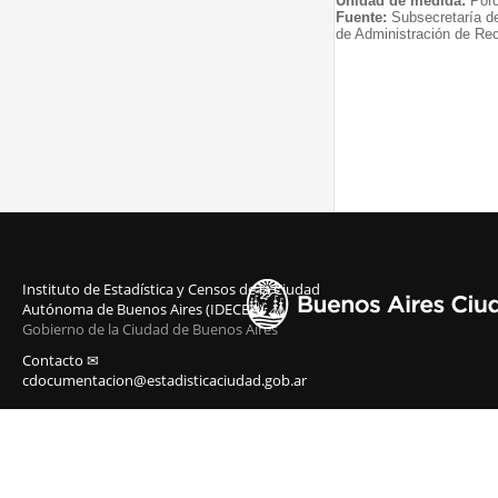
Unidad de medida:
Porc
Fuente:
Subsecretaría d
de Administración de Re
Instituto de Estadística y Censos de la Ciudad
Autónoma de Buenos Aires (IDECBA)
Gobierno de la Ciudad de Buenos Aires
Contacto ✉
cdocumentacion@estadisticaciudad.gob.ar