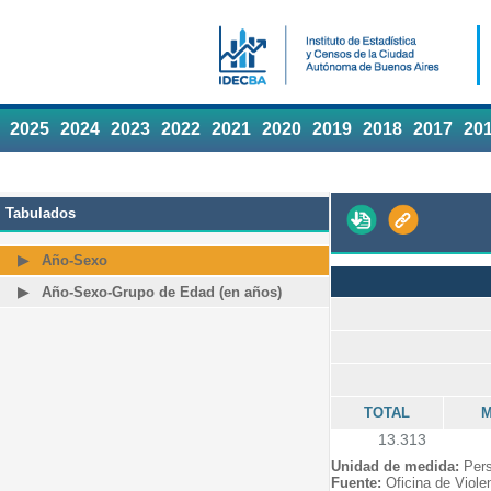
2025
2024
2023
2022
2021
2020
2019
2018
2017
20
Tabulados
Año-Sexo
Año-Sexo-Grupo de Edad (en años)
TOTAL
M
13.313
Unidad de medida:
Per
Fuente:
Oficina de Viole