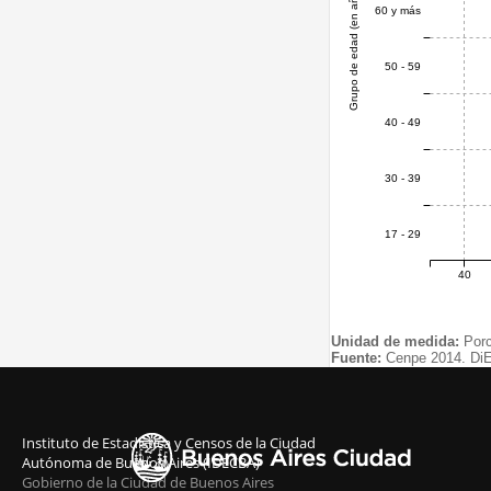
Grupo de edad (en años)
60 y más
50 - 59
40 - 49
30 - 39
17 - 29
40
Unidad de medida:
Porc
Fuente:
Cenpe 2014. DiEE
Instituto de Estadística y Censos de la Ciudad
Autónoma de Buenos Aires (IDECBA)
Gobierno de la Ciudad de Buenos Aires