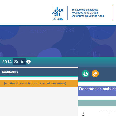
2014
Serie
Tabulados
Año-Sexo-Grupo de edad (en años)
Docentes en activida