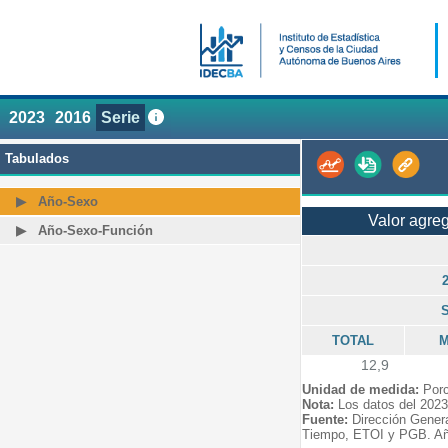
2023
2016
Serie
Tabulados
Año-Sexo
Valor agre
Año-Sexo-Función
TOTAL
M
12,9
Unidad de medida:
Porc
Nota:
Los datos del 2023
Fuente:
Dirección Gener
Tiempo, ETOI y PGB. Añ