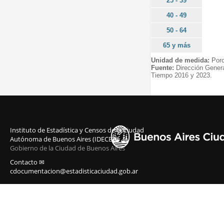
25 - 39
40 - 49
50 - 64
65 y más
Unidad de medida:
Porc
Fuente:
Dirección Gener
Tiempo 2016 y 2023.
Instituto de Estadística y Censos de la Ciudad
Autónoma de Buenos Aires (IDECBA)
Gobierno de la Ciudad de Buenos Aires
Contacto ✉
cdocumentacion@estadisticaciudad.gob.ar