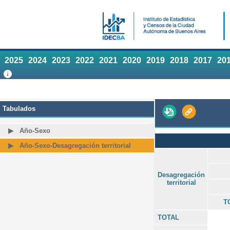
2025
2024
2023
2022
2021
2020
2019
2018
2017
20
Tabulados
Año-Sexo
Año-Sexo-Desagregación territorial
Desagregación
territorial
T
TOTAL