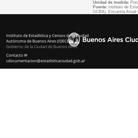
Unidad de medida:
Porc
Fuente:
Instituto de Est
GCBA). Encuesta Anual 
Instituto de Estadística y Censos de la Ciudad
Autónoma de Buenos Aires (IDECBA)
Gobierno de la Ciudad de Buenos Aires
Contacto ✉
cdocumentacion@estadisticaciudad.gob.ar