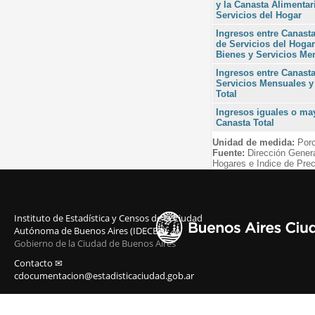
y la Canasta Alimentar
Servicios del Hogar
Ingresos entre Canasta
de Servicios del Hogar
Bienes y Servicios Me
Ingresos entre Canast
Servicios Mensuales y
Total
Ingresos iguales o may
Canasta Total
Unidad de medida:
Porc
Fuente:
Dirección Gener
Hogares e Indice de Prec
Instituto de Estadística y Censos de la Ciudad
Autónoma de Buenos Aires (IDECBA)
Gobierno de la Ciudad de Buenos Aires
Contacto ✉
cdocumentacion@estadisticaciudad.gob.ar