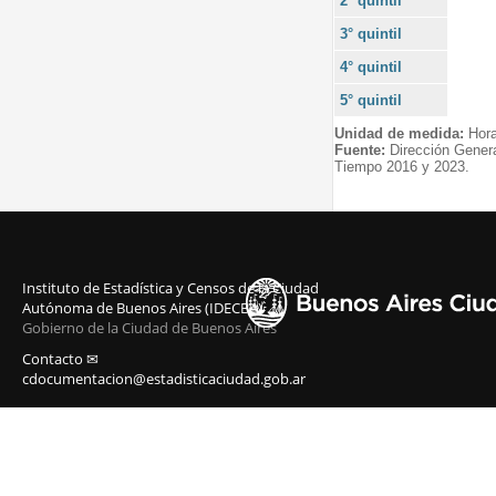
2° quintil
3° quintil
4° quintil
5° quintil
Unidad de medida:
Hor
Fuente:
Dirección Gener
Tiempo 2016 y 2023.
Instituto de Estadística y Censos de la Ciudad
Autónoma de Buenos Aires (IDECBA)
Gobierno de la Ciudad de Buenos Aires
Contacto ✉
cdocumentacion@estadisticaciudad.gob.ar