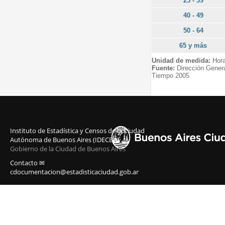
25 - 39
40 - 49
50 - 64
65 y más
Unidad de medida:
Hor
Fuente:
Dirección Gener
Tiempo 2005
Instituto de Estadística y Censos de la Ciudad
Autónoma de Buenos Aires (IDECBA)
Gobierno de la Ciudad de Buenos Aires
Contacto ✉
cdocumentacion@estadisticaciudad.gob.ar