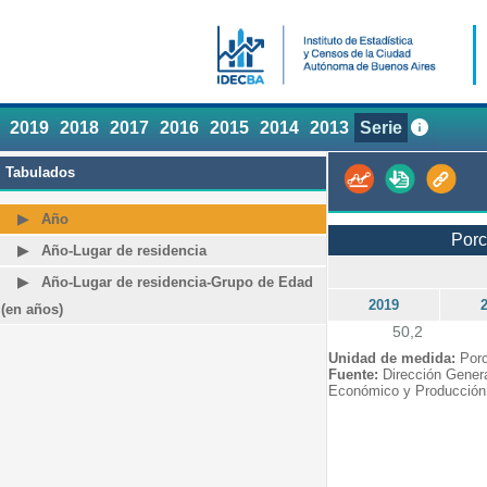
2019
2018
2017
2016
2015
2014
2013
Serie
Tabulados
Año
Porc
Año-Lugar de residencia
Año-Lugar de residencia-Grupo de Edad
2019
(en años)
50,2
Unidad de medida:
Porc
Fuente:
Dirección Genera
Económico y Producció